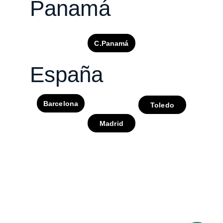
Panamá
C.Panamá
España
Barcelona
Toledo
Madrid