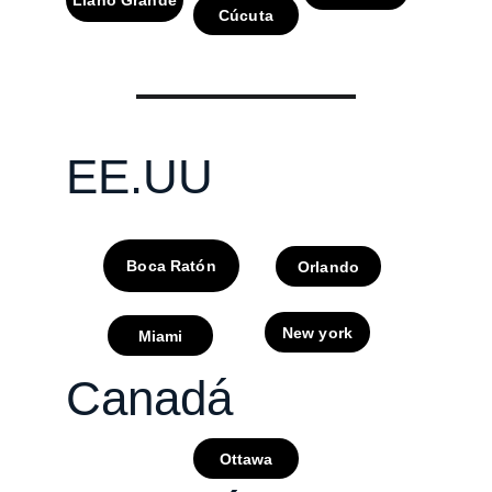
Cúcuta
EE.UU
Boca Ratón
Orlando
New york
Miami
Canadá
Ottawa