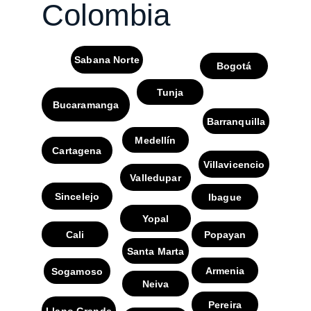
Colombia
Sabana Norte
Bogotá
Tunja
Bucaramanga
Barranquilla
Medellín
Cartagena
Villavicencio
Valledupar
Sincelejo
Ibague
Yopal
Cali
Popayan
Santa Marta
Armenia
Sogamoso
Neiva
Pereira
Llano Grande